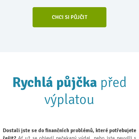
CHCI SI PŮJČIT
Rychlá půjčka
před
výplatou
Dostali jste se do finančních problémů, které potřebujete
řešit?
Ať už se objevil nečekaný výdaj, nebo jste nevyšli s