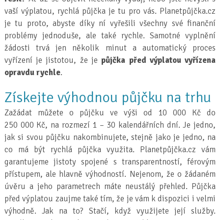
vaší výplatou, rychlá půjčka je tu pro vás. Planetpůjčka.cz
je tu proto, abyste díky ní vyřešili všechny své finanční
problémy jednoduše, ale také rychle. Samotné vyplnění
žádosti trvá jen několik minut a automatický proces
vyřízení je jistotou, že je
půjčka před výplatou vyřízena
opravdu rychle
.
Získejte výhodnou půjčku na trhu
Zažádat můžete o půjčku ve výši od 10 000 Kč do
250 000 Kč, na rozmezí 1 – 30 kalendářních dní. Je jedno,
jak si svou půjčku nakombinujete, stejně jako je jedno, na
co má být rychlá půjčka využita. Planetpůjčka.cz vám
garantujeme jistoty spojené s transparentností, férovým
přístupem, ale hlavně výhodností. Nejenom, že o žádaném
úvěru a jeho parametrech máte neustálý přehled. Půjčka
před výplatou zaujme také tím, že je vám k dispozici i velmi
výhodně. Jak na to? Stačí, když využijete její služby.