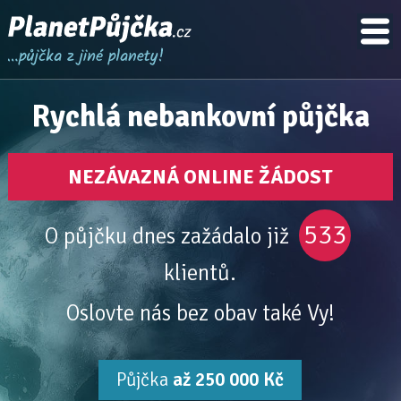
Rychlá nebankovní půjčka
NEZÁVAZNÁ ONLINE ŽÁDOST
533
O půjčku dnes zažádalo již
klientů.
Oslovte nás bez obav také Vy!
Půjčka
až 250 000 Kč