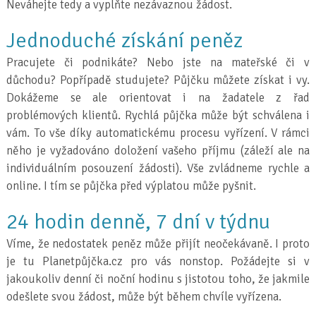
Neváhejte tedy a vyplňte nezávaznou žádost.
Jednoduché získání peněz
Pracujete či podnikáte? Nebo jste na mateřské či v
důchodu? Popřípadě studujete? Půjčku můžete získat i vy.
Dokážeme se ale orientovat i na žadatele z řad
problémových klientů. Rychlá půjčka může být schválena i
vám. To vše díky automatickému procesu vyřízení. V rámci
něho je vyžadováno doložení vašeho příjmu (záleží ale na
individuálním posouzení žádosti). Vše zvládneme rychle a
online. I tím se půjčka před výplatou může pyšnit.
24 hodin denně, 7 dní v týdnu
Víme, že nedostatek peněz může přijít neočekávaně. I proto
je tu Planetpůjčka.cz pro vás nonstop. Požádejte si v
jakoukoliv denní či noční hodinu s jistotou toho, že jakmile
odešlete svou žádost, může být během chvíle vyřízena.