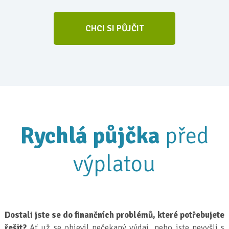
CHCI SI PŮJČIT
Rychlá půjčka
před
výplatou
Dostali jste se do finančních problémů, které potřebujete
řešit?
Ať už se objevil nečekaný výdaj, nebo jste nevyšli s