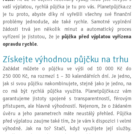
vaší výplatou, rychlá půjčka je tu pro vás. Planetpůjčka.cz
je tu proto, abyste díky ní vyřešili všechny své finanční
problémy jednoduše, ale také rychle. Samotné vyplnění
žádosti trvá jen několik minut a automatický proces
vyřízení je jistotou, že je
půjčka před výplatou vyřízena
opravdu rychle
.
Získejte výhodnou půjčku na trhu
Zažádat můžete o půjčku ve výši od 10 000 Kč do
250 000 Kč, na rozmezí 1 – 30 kalendářních dní. Je jedno,
jak si svou půjčku nakombinujete, stejně jako je jedno, na
co má být rychlá půjčka využita. Planetpůjčka.cz vám
garantujeme jistoty spojené s transparentností, férovým
přístupem, ale hlavně výhodností. Nejenom, že o žádaném
úvěru a jeho parametrech máte neustálý přehled. Půjčka
před výplatou zaujme také tím, že je vám k dispozici i velmi
výhodně. Jak na to? Stačí, když využijete její služby.