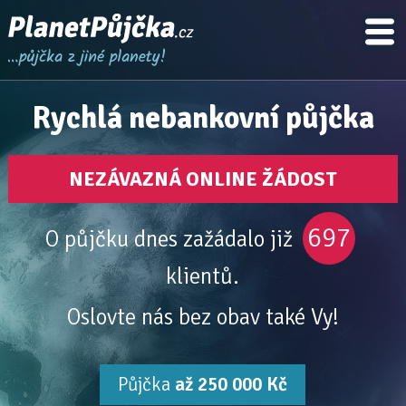
Rychlá nebankovní půjčka
NEZÁVAZNÁ ONLINE ŽÁDOST
697
O půjčku dnes zažádalo již
klientů.
Oslovte nás bez obav také Vy!
Půjčka
až 250 000 Kč